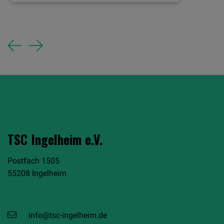
Previous
Next
TSC Ingelheim e.V.
Postfach 1505
55208 Ingelheim
info@tsc-ingelheim.de