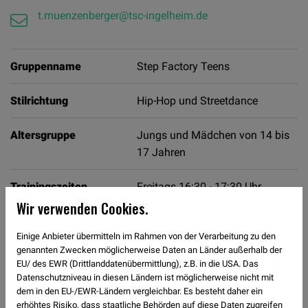
t.muenzenberger@tsc-ingelheim.de
Gruppenname
Step Factory Teens
Stilrichtung
Hip-Hop und Streetdance
Altersgruppe
Jungs und Mädchen von 14 bis
17 Jahren
Trainingszeiten
Freitags 16:30 - 17:30 Uhr
Wir verwenden Cookies.
Halle und Ort
Sporthalle der Integrierten
Einige Anbieter übermitteln im Rahmen von der Verarbeitung zu den
Gesamtschule Kurt Schumacher,
genannten Zwecken möglicherweise Daten an Länder außerhalb der
55218 Ingelheim
EU/ des EWR (Drittlanddatenübermittlung), z.B. in die USA. Das
Datenschutzniveau in diesen Ländern ist möglicherweise nicht mit
Trainer:in
Tina Münzenberger
dem in den EU-/EWR-Ländern vergleichbar. Es besteht daher ein
erhöhtes Risiko, dass staatliche Behörden auf diese Daten zugreifen