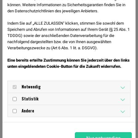
können. Weitere Informationen zu Sicherheitsgarantien finden Sie in
Voraussetzungen /
Spaß an Bewegung, keine
den Datenschutzrichtlinien des jeweiligen Anbieters.
Leistungsniveau /
Vorkenntnisse nötig
Vorkenntnisse
Indem Sie auf „ALLE ZULASSEN" klicken, stimmen Sie sowohl dem
Speichern und Abrufen von Informationen auf Ihrem Gerät (§ 25 Abs. 1
TDDDG) sowie der anschließenden Datenverarbeitung für die
Gruppenbeschreibung
Wer Freude an Bewegung zu
nachfolgend dargestellten bzw. die von Ihnen ausgewählten
Musik hat, ist bei uns richtig.
Verarbeitungszwecke zu (Art 6 Abs. 1 lit. a. DSGVO).
Durch viele verschiedene Stücke
Eine bereits erteilte Zustimmung können Sie jederzeit über den links
im Bereich Hip-Hop, RnB und
unten eingeblendeten Cookie-Button für die Zukunft widerrufen.
Popmusik ist für jeden etwas
dabei.
Notwendig
Was Du zum Training
geeignete Hallenschuhe und
Statistik
mitbringen solltest
etwas zu trinken
Andere