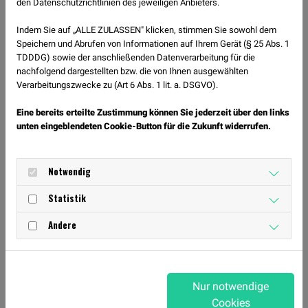
den Datenschutzrichtlinien des jeweiligen Anbieters.
technischen Abläufen werden
auch Ausdauer, Koordination und
Indem Sie auf „ALLE ZULASSEN" klicken, stimmen Sie sowohl dem
Ausdruck trainiert.
Speichern und Abrufen von Informationen auf Ihrem Gerät (§ 25 Abs. 1
Einzeltanzende sowie Paare, die
TDDDG) sowie der anschließenden Datenverarbeitung für die
nachfolgend dargestellten bzw. die von Ihnen ausgewählten
gerne ins Turniertanzen
Verarbeitungszwecke zu (Art 6 Abs. 1 lit. a. DSGVO).
einsteigen wollen, sind herzlich
willkommen.
Eine bereits erteilte Zustimmung können Sie jederzeit über den links
unten eingeblendeten Cookie-Button für die Zukunft widerrufen.
Was Du zum Training
Tanzschuhe/geeignete
mitbringen solltest
Hallenschuhe/Turnschläppchen,
Notwendig
Matte, etwas zu trinken
Statistik
Andere
Nur notwendige
Das könnte Sie auch interessieren
Cookies