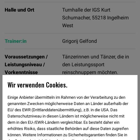
Halle und Ort
Turnhalle der IGS Kurt
Schumacher, 55218 Ingelheim
West
Trainer:in
Grigorij Gelfond
Voraussetzungen /
Tänzerinnen und Tänzer, die in
Leistungsniveau /
den Leistungssport
Vorkenntnisse
reinschnuppern möchten.
Wir verwenden Cookies.
Gruppenbeschreibung
Diese
Turniervorbereitungsgruppe führt
Einige Anbieter übermitteln im Rahmen von der Verarbeitung zu den
ambitionierte junge Tänzerinnen
genannten Zwecken möglicherweise Daten an Länder außerhalb der
EU/ des EWR (Drittlanddatenübermittlung), z.B. in die USA. Das
und Tänzer unter 18 Jahren zur
Datenschutzniveau in diesen Ländern ist möglicherweise nicht mit
Teilnahme an Tanzsportturnieren
dem in den EU-/EWR-Ländern vergleichbar. Es besteht daher ein
in den Standardtänzen heran.
erhöhtes Risiko, dass staatliche Behörden auf diese Daten zugreifen
Neben grundlegenden
können. Weitere Informationen zu Sicherheitsgarantien finden Sie in