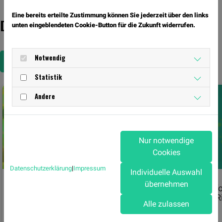
Eine bereits erteilte Zustimmung können Sie jederzeit über den links
Das könnte Sie auch interessieren
unten eingeblendeten Cookie-Button für die Zukunft widerrufen.
Notwendig
Zurück zur Übersicht
Statistik
Andere
Nur notwendige
Cookies
Datenschutzerklärung
|
Impressum
Individuelle Auswahl
übernehmen
Sommercamp 2026
Toller Er
Meister R
Alle zulassen