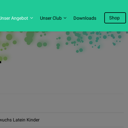
Shop
Unser Angebot
Unser Club
Downloads
r
uchs Latein Kinder