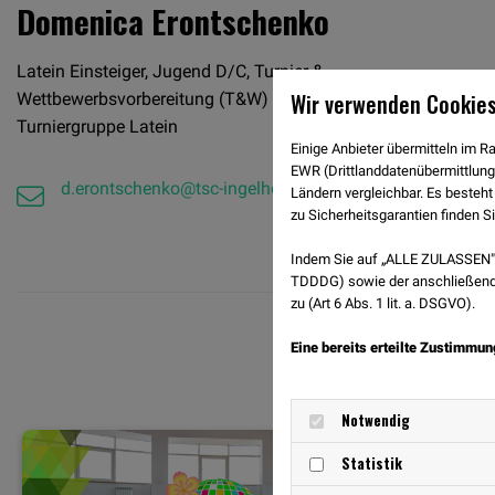
Domenica Erontschenko
Latein Einsteiger, Jugend D/C, Turnier &
Wir verwenden Cookies
Wettbewerbsvorbereitung (T&W) Latein,
Turniergruppe Latein
Einige Anbieter übermitteln im
EWR (Drittlanddatenübermittlung
d.erontschenko@tsc-ingelheim.de
Ländern vergleichbar. Es besteht
zu Sicherheitsgarantien finden Si
Indem Sie auf „ALLE ZULASSEN" 
TDDDG) sowie der anschließende
zu (Art 6 Abs. 1 lit. a. DSGVO).
Eine bereits erteilte Zustimmun
Notwendig
Statistik