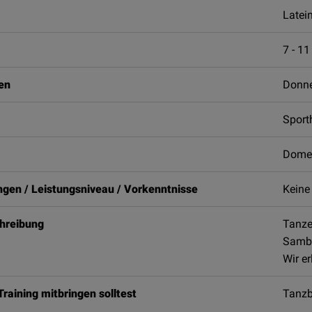
Latei
7 - 11
ten
Donne
Sport
Domen
gen / Leistungsniveau / Vorkenntnisse
Keine
hreibung
Tanze
Samba
Wir e
raining mitbringen solltest
Tanzb