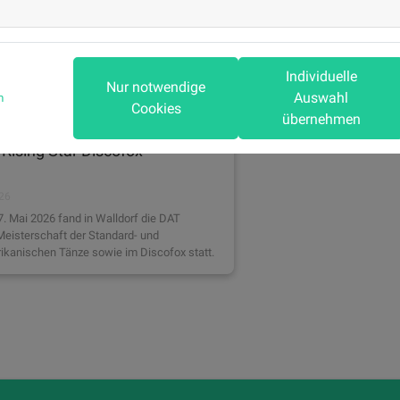
Individuelle
Nur notwendige
Auswahl
m
Cookies
übernehmen
Erfolg beim DAT: Deutscher
 Rising Star Discofox
026
7. Mai 2026 fand in Walldorf die DAT
eisterschaft der Standard- und
ikanischen Tänze sowie im Discofox statt.