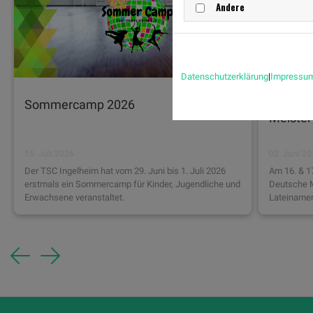
Andere
Datenschutzerklärung
|
Impressu
Sommercamp 2026
Toller 
Meister
15. Juli 2026
02. Juni 2
Der TSC Ingelheim hat vom 29. Juni bis 1. Juli 2026
Am 16. & 1
erstmals ein Sommercamp für Kinder, Jugendliche und
Deutsche M
Erwachsene veranstaltet.
Lateinamer
Previous
Next