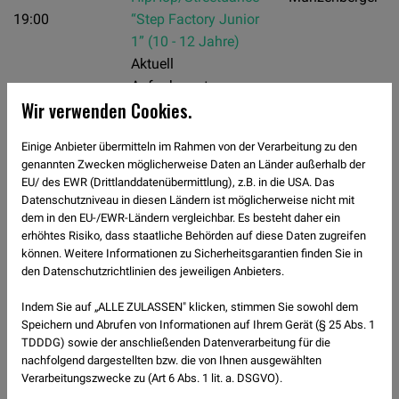
19:00
“Step Factory Junior
1” (10 - 12 Jahre)
Aktuell
Aufnahmestopp
Wir verwenden Cookies.
Einige Anbieter übermitteln im Rahmen von der Verarbeitung zu den
genannten Zwecken möglicherweise Daten an Länder außerhalb der
18:15
IGS
Unterricht
Zumba®
Sonja
EU/ des EWR (Drittlanddatenübermittlung), z.B. in die USA. Das
-
Bockmann-
Datenschutzniveau in diesen Ländern ist möglicherweise nicht mit
19:15
dem in den EU-/EWR-Ländern vergleichbar. Es besteht daher ein
Dietrich
erhöhtes Risiko, dass staatliche Behörden auf diese Daten zugreifen
können. Weitere Informationen zu Sicherheitsgarantien finden Sie in
19:30
IGS
Unterricht
Sonja
den Datenschutzrichtlinien des jeweiligen Anbieters.
-
Hobbytanzgruppe
Bockmann-
20:30
Indem Sie auf „ALLE ZULASSEN" klicken, stimmen Sie sowohl dem
(Standard und Latein
Dietrich
Speichern und Abrufen von Informationen auf Ihrem Gerät (§ 25 Abs. 1
für Einsteiger)
TDDDG) sowie der anschließenden Datenverarbeitung für die
nachfolgend dargestellten bzw. die von Ihnen ausgewählten
20:30
IGS
freies Training
Verarbeitungszwecke zu (Art 6 Abs. 1 lit. a. DSGVO).
-