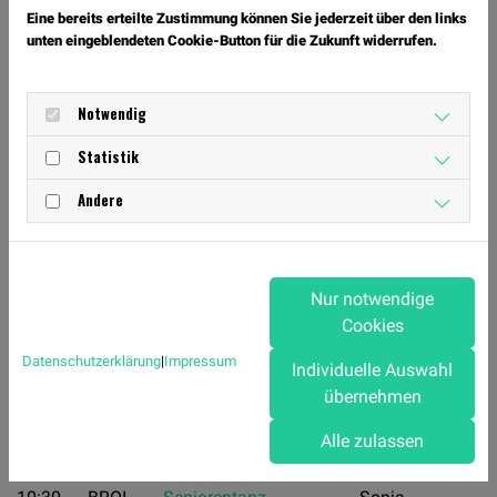
Eine bereits erteilte Zustimmung können Sie jederzeit über den links
22:00
unten eingeblendeten Cookie-Button für die Zukunft widerrufen.
Notwendig
16:15
BHFW
Unterricht
Tayler Ray
Statistik
-
HipHop/Streetdance
Kelley / (Tina
17:30
“Step Factory Minis”
Münzenberger)
Andere
(7 - 9 Jahre)
Aktuell
Aufnahmestopp
Nur notwendige
Cookies
17:30
BHFW
freies Training
-
Datenschutzerklärung
|
Impressum
Individuelle Auswahl
19:00
übernehmen
Alle zulassen